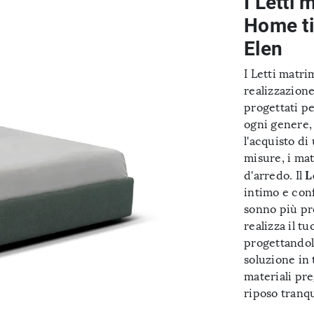
I Letti 
Home ti
Elen
I Letti matri
realizzazion
progettati pe
ogni genere,
l'acquisto di
misure, i mate
L
d'arredo. Il
intimo e conf
sonno più pro
realizza il t
progettandol
soluzione in 
materiali pre
riposo tranqu