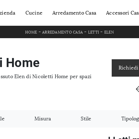
zienda
Cucine
Arredamento Casa
Accessori Cas
-
-
-
HOME
ARREDAMENTO CASA
LETTI
ELEN
ti Home
Richiedi
tessuto Elen di Nicoletti Home per spazi
le
Misura
Stile
Tipolog