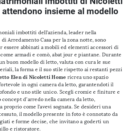
matrimoniali imbottiti di Nicoletti
 attendono insieme al modello
moniali imbottiti dell'azienda, leader nella
e di Arredamento Casa per la zona notte, sono
r essere abbinati a mobili ed elementi accessori di
 come armadi e comò, abat jour e piantane. Durante
 un buon modello di letto, valuta con cura le sue
riali, la forma e il suo stile rispetto ai restanti pezzi
etto Elen di Nicoletti Home
ricrea uno spazio
ortevole in ogni camera da letto, garantendoti il
fondo e uno stile unico. Scegli cromie e finiture e
uo concept d’arredo nella camera da letto,
a proprio come l'avevi sognata. Se desideri una
tessuto, il modello presente in foto è connotato da
giati e forme decise, che invitano a goderti un
illo e ristoratore.