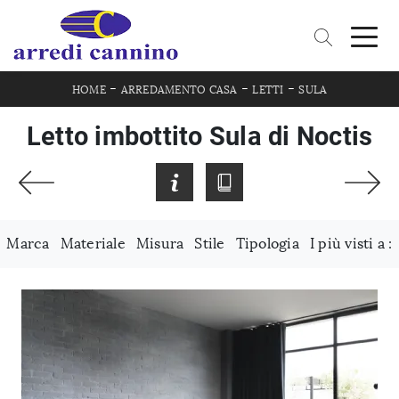
-
-
-
HOME
ARREDAMENTO CASA
LETTI
SULA
Letto imbottito Sula di Noctis
Marca
Materiale
Misura
Stile
Tipologia
I più visti a :