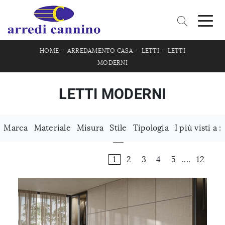
-
-
-
HOME
ARREDAMENTO CASA
LETTI
LETTI
MODERNI
LETTI MODERNI
Marca
Materiale
Misura
Stile
Tipologia
I più visti a :
1
2
3
4
5
....
12