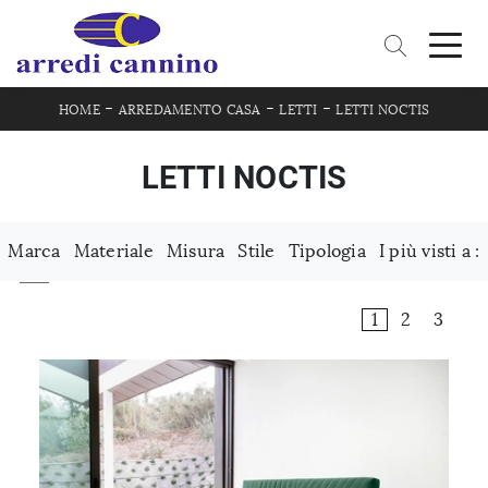
-
-
-
HOME
ARREDAMENTO CASA
LETTI
LETTI NOCTIS
LETTI NOCTIS
Marca
Materiale
Misura
Stile
Tipologia
I più visti a :
1
2
3