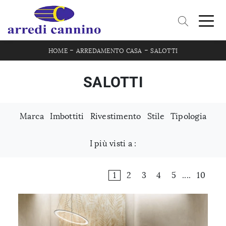
-
-
HOME
ARREDAMENTO CASA
SALOTTI
SALOTTI
Marca
Imbottiti
Rivestimento
Stile
Tipologia
I più visti a :
1
2
3
4
5
....
10