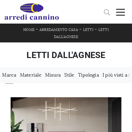
-
-
-
HOME
ARREDAMENTO CASA
LETTI
LETTI
DALL'AGNESE
LETTI DALL'AGNESE
Marca
Materiale
Misura
Stile
Tipologia
I più visti a :