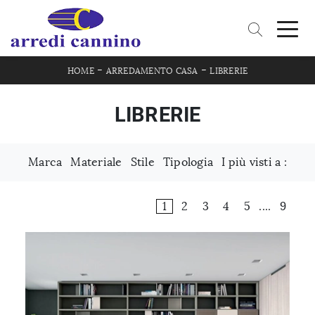
-
-
HOME
ARREDAMENTO CASA
LIBRERIE
LIBRERIE
Marca
Materiale
Stile
Tipologia
I più visti a :
1
2
3
4
5
....
9