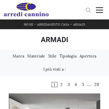
-
-
HOME
ARREDAMENTO CASA
ARMADI
ARMADI
Marca
Materiale
Stile
Tipologia
Apertura
I più visti a :
1
2
3
4
5
....
20