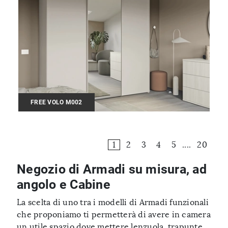
FREE VOLO M002
1
2
3
4
5
....
20
Negozio di Armadi su misura, ad
angolo e Cabine
La scelta di uno tra i modelli di Armadi funzionali
che proponiamo ti permetterà di avere in camera
un utile spazio dove mettere lenzuola, trapunte,