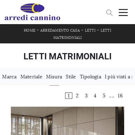
-
-
-
HOME
ARREDAMENTO CASA
LETTI
LETTI
MATRIMONIALI
LETTI MATRIMONIALI
Marca
Materiale
Misura
Stile
Tipologia
I più visti a :
1
2
3
4
5
....
16