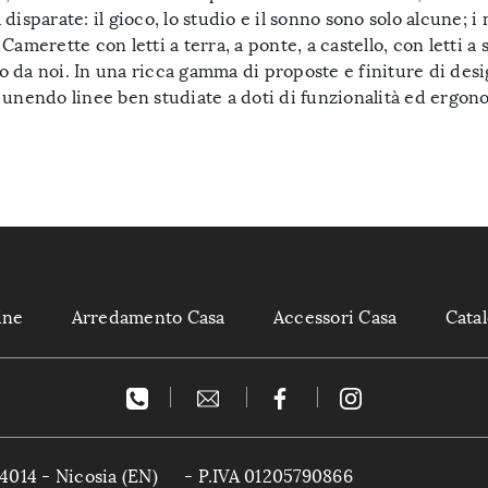
 disparate: il gioco, lo studio e il sonno sono solo alcune; i
le Camerette con letti a terra, a ponte, a castello, con lett
no da noi. In una ricca gamma di proposte e finiture di desig
i, unendo linee ben studiate a doti di funzionalità ed ergon
ine
Arredamento Casa
Accessori Casa
Cata
4014 - Nicosia (EN)
- P.IVA 01205790866