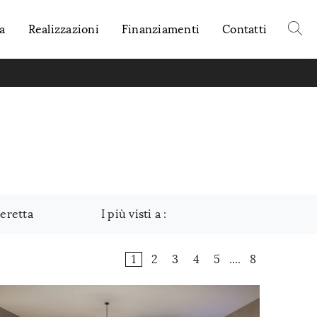
a
Realizzazioni
Finanziamenti
Contatti
eretta
I più visti a :
1
2
3
4
5
....
8