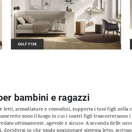
GOLF Y108
er bambini e ragazzi
etti, armadiature e comodini, supporta i tuoi figli nella 
merette sono il luogo in cui i nostri figli trascorreranno i
redato ottimamente, agevole e sicuro. A seconda delle necess
oli, deciderai in che modo posizionare sistema letto, scriva