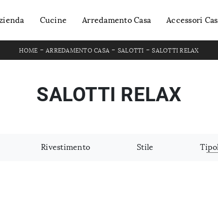
zienda
Cucine
Arredamento Casa
Accessori Cas
-
-
-
HOME
ARREDAMENTO CASA
SALOTTI
SALOTTI RELAX
SALOTTI RELAX
Rivestimento
Stile
Tipo