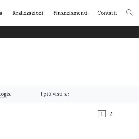
a
Realizzazioni
Finanziamenti
Contatti
logia
I più visti a :
1
2