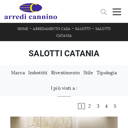
-
-
-
HOME
ARREDAMENTO CASA
SALOTTI
SALOTTI
CATANIA
SALOTTI CATANIA
Marca
Imbottiti
Rivestimento
Stile
Tipologia
I più visti a :
1
2
3
4
5