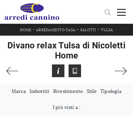
-
-
-
HOME
ARREDAMENTO CASA
SALOTTI
TULSA
Divano relax Tulsa di Nicoletti
Home
Marca
Imbottiti
Rivestimento
Stile
Tipologia
I più visti a :