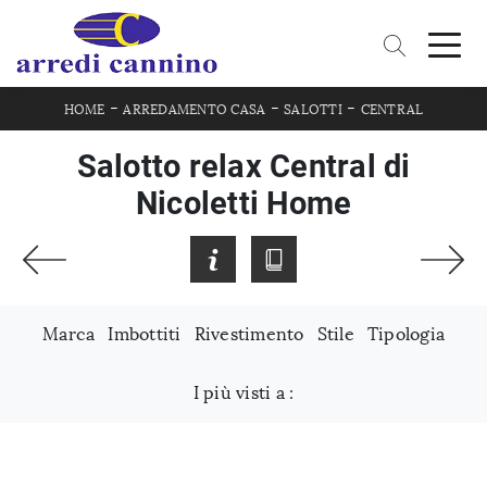
-
-
-
HOME
ARREDAMENTO CASA
SALOTTI
CENTRAL
Salotto relax Central di
Nicoletti Home
Marca
Imbottiti
Rivestimento
Stile
Tipologia
I più visti a :