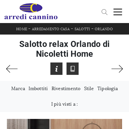
-
-
-
HOME
ARREDAMENTO CASA
SALOTTI
ORLANDO
Salotto relax Orlando di
Nicoletti Home
Marca
Imbottiti
Rivestimento
Stile
Tipologia
I più visti a :