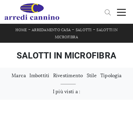
-
-
-
HOME
ARREDAMENTO CASA
SALOTTI
SALOTTI IN
MICROFIBRA
SALOTTI IN MICROFIBRA
Marca
Imbottiti
Rivestimento
Stile
Tipologia
I più visti a :