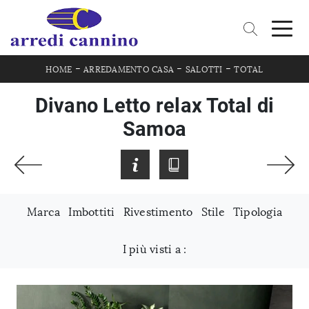
-
-
-
HOME
ARREDAMENTO CASA
SALOTTI
TOTAL
Divano Letto relax Total di
Samoa
Marca
Imbottiti
Rivestimento
Stile
Tipologia
I più visti a :