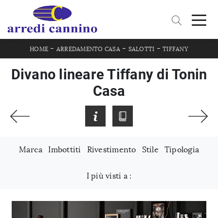
-
-
-
HOME
ARREDAMENTO CASA
SALOTTI
TIFFANY
Divano lineare Tiffany di Tonin
Casa
Marca
Imbottiti
Rivestimento
Stile
Tipologia
I più visti a :