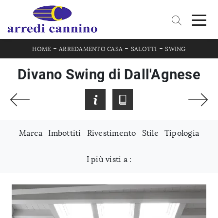
-
-
-
HOME
ARREDAMENTO CASA
SALOTTI
SWING
Divano Swing di Dall'Agnese
Marca
Imbottiti
Rivestimento
Stile
Tipologia
I più visti a :