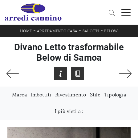
-
-
-
HOME
ARREDAMENTO CASA
SALOTTI
BELOW
Divano Letto trasformabile
Below di Samoa
Marca
Imbottiti
Rivestimento
Stile
Tipologia
I più visti a :