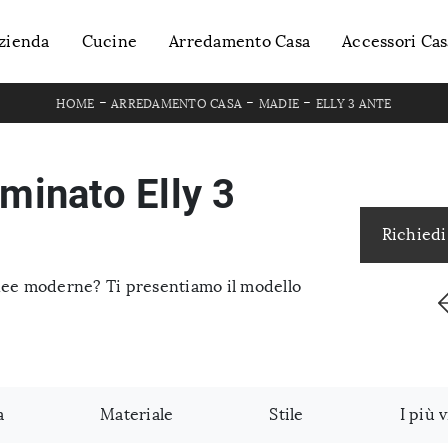
zienda
Cucine
Arredamento Casa
Accessori Cas
-
-
-
HOME
ARREDAMENTO CASA
MADIE
ELLY 3 ANTE
minato Elly 3
Richiedi
inee moderne? Ti presentiamo il modello
a
Materiale
Stile
I più v