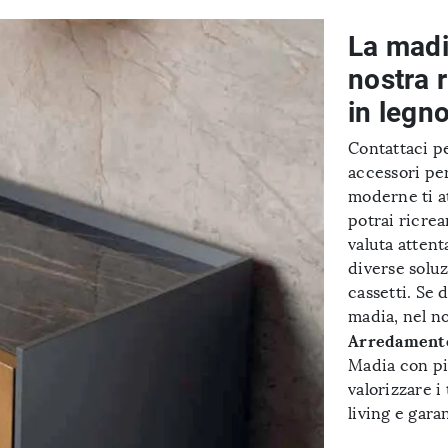
La madia
nostra 
in legn
Contattaci pe
accessori pe
moderne ti a
potrai ricre
valuta attent
diverse soluz
cassetti. Se 
madia, nel n
Arredamento
Madia con pia
valorizzare i
living e gara