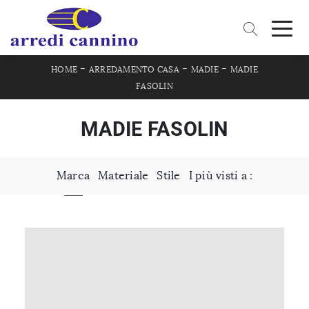
-
-
-
HOME
ARREDAMENTO CASA
MADIE
MADIE
FASOLIN
MADIE FASOLIN
Marca
Materiale
Stile
I più visti a :