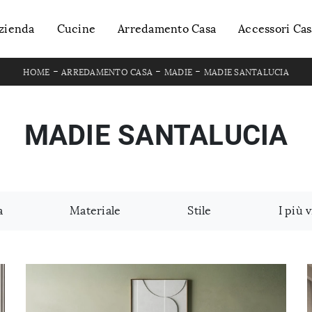
zienda
Cucine
Arredamento Casa
Accessori Cas
-
-
-
HOME
ARREDAMENTO CASA
MADIE
MADIE SANTALUCIA
MADIE SANTALUCIA
a
Materiale
Stile
I più v