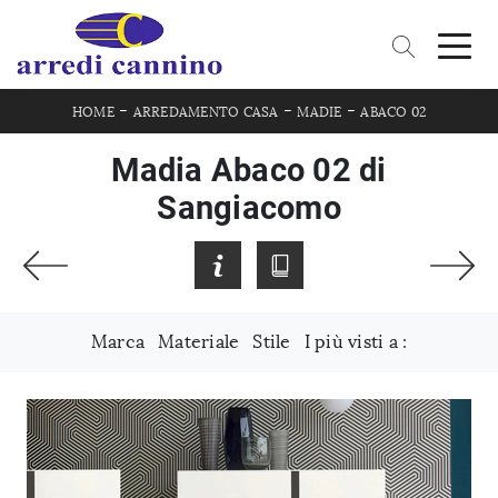
-
-
-
HOME
ARREDAMENTO CASA
MADIE
ABACO 02
Madia Abaco 02 di
Sangiacomo
Marca
Materiale
Stile
I più visti a :