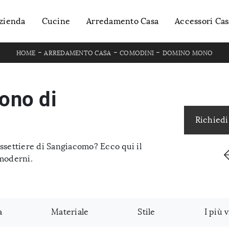
zienda
Cucine
Arredamento Casa
Accessori Cas
-
-
-
HOME
ARREDAMENTO CASA
COMODINI
DOMINO MONO
ono di
Richiedi
assettiere di Sangiacomo? Ecco qui il
moderni.
a
Materiale
Stile
I più v