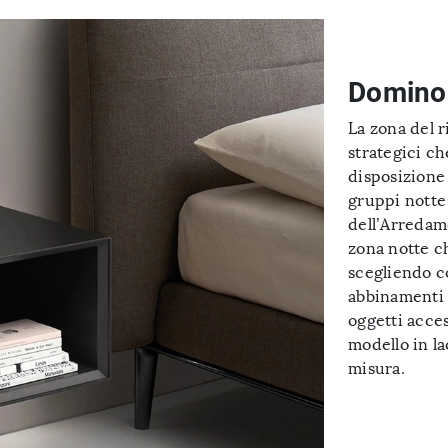
Domino
La zona del 
strategici c
disposizione 
gruppi notte
dell’Arredame
zona notte ch
scegliendo c
abbinamenti d
oggetti acce
modello in la
misura.