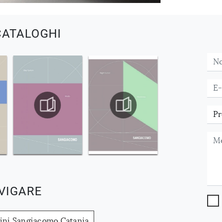
CATALOGHI
VIGARE
ni Sangiacomo Catania