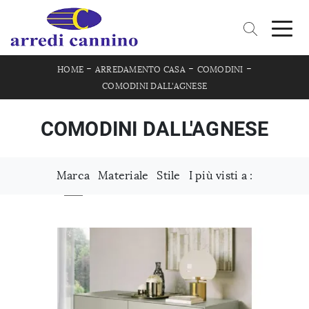
-
-
-
HOME
ARREDAMENTO CASA
COMODINI
COMODINI DALL'AGNESE
COMODINI DALL'AGNESE
Marca
Materiale
Stile
I più visti a :