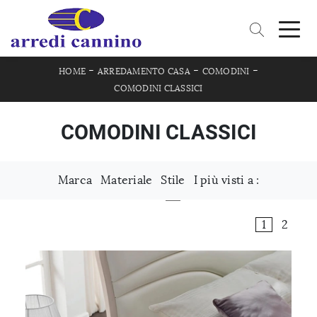
-
-
-
HOME
ARREDAMENTO CASA
COMODINI
COMODINI CLASSICI
COMODINI CLASSICI
Marca
Materiale
Stile
I più visti a :
1
2