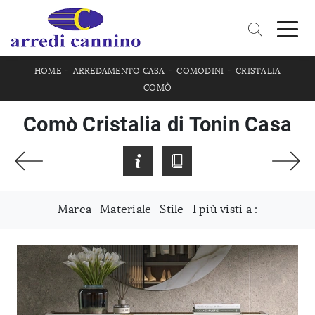
-
-
-
HOME
ARREDAMENTO CASA
COMODINI
CRISTALIA
COMÒ
Comò Cristalia di Tonin Casa
Marca
Materiale
Stile
I più visti a :