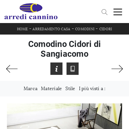
-
-
-
HOME
ARREDAMENTO CASA
COMODINI
CIDORI
Comodino Cidori di
Sangiacomo
Marca
Materiale
Stile
I più visti a :