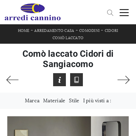
-
-
-
HOME
ARREDAMENTO CASA
COMODINI
CIDORI
COMÒ LACCATO
Comò laccato Cidori di
Sangiacomo
Marca
Materiale
Stile
I più visti a :