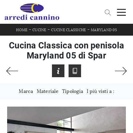
-
-
-
HOME
CUCINE
CUCINE CLASSICHE
MARYLAND 05
Cucina Classica con penisola
Maryland 05 di Spar
Marca
Materiale
Tipologia
I più visti a :