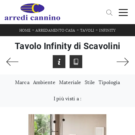
-
-
-
HOME
ARREDAMENTO CASA
TAVOLI
INFINITY
Tavolo Infinity di Scavolini
Marca
Ambiente
Materiale
Stile
Tipologia
I più visti a :