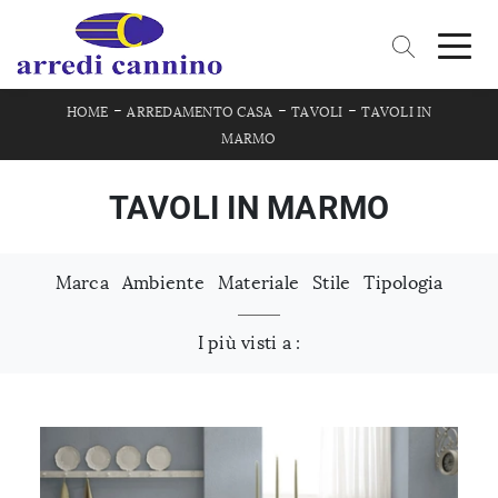
-
-
-
HOME
ARREDAMENTO CASA
TAVOLI
TAVOLI IN
MARMO
TAVOLI IN MARMO
Marca
Ambiente
Materiale
Stile
Tipologia
I più visti a :