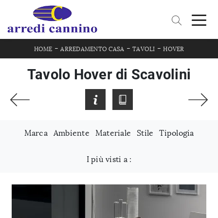
-
-
-
HOME
ARREDAMENTO CASA
TAVOLI
HOVER
Tavolo Hover di Scavolini
Marca
Ambiente
Materiale
Stile
Tipologia
I più visti a :