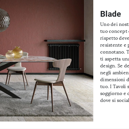
Blade
Uno dei nostr
tuo concept d
rispetto deve
resistente e 
connotano. T
ti aspetta un
design. Se de
negli ambien
dimensioni de
tuo. I Tavoli
soggiorno e d
dove si socia