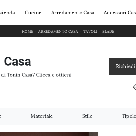
zienda
Cucine
Arredamento Casa
Accessori Cas
-
-
-
HOME
ARREDAMENTO CASA
TAVOLI
BLADE
n Casa
Richiedi
 di Tonin Casa? Clicca e ottieni
e
Materiale
Stile
Tipol