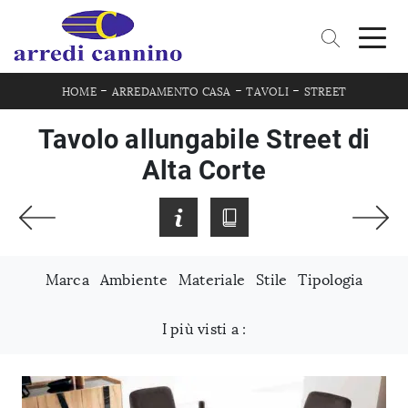
-
-
-
HOME
ARREDAMENTO CASA
TAVOLI
STREET
Tavolo allungabile Street di
Alta Corte
Marca
Ambiente
Materiale
Stile
Tipologia
I più visti a :