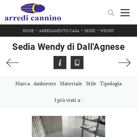
-
-
-
HOME
ARREDAMENTO CASA
SEDIE
WENDY
Sedia Wendy di Dall'Agnese
Marca
Ambiente
Materiale
Stile
Tipologia
I più visti a :