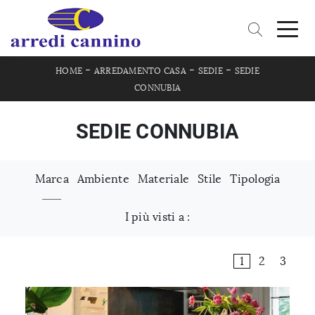
-
-
-
HOME
ARREDAMENTO CASA
SEDIE
SEDIE
CONNUBIA
SEDIE CONNUBIA
Marca
Ambiente
Materiale
Stile
Tipologia
I più visti a :
1
2
3