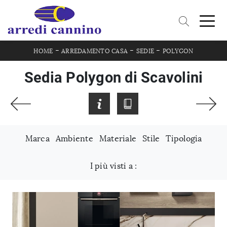
-
-
-
HOME
ARREDAMENTO CASA
SEDIE
POLYGON
Sedia Polygon di Scavolini
Marca
Ambiente
Materiale
Stile
Tipologia
I più visti a :