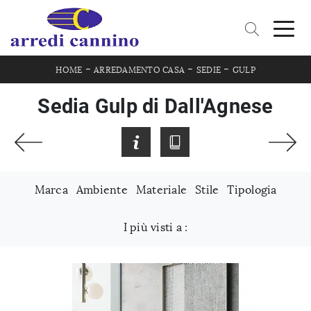
-
-
-
HOME
ARREDAMENTO CASA
SEDIE
GULP
Sedia Gulp di Dall'Agnese
Marca
Ambiente
Materiale
Stile
Tipologia
I più visti a :