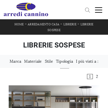
-
-
-
HOME
ARREDAMENTO CASA
LIBRERIE
LIBRERIE
SOSPESE
LIBRERIE SOSPESE
Marca
Materiale
Stile
Tipologia
I più visti a :
1
2