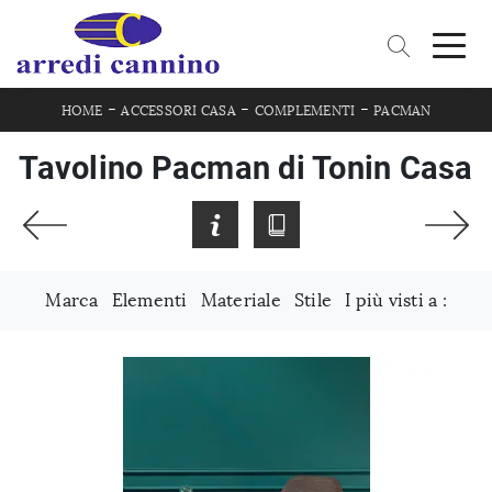
-
-
-
HOME
ACCESSORI CASA
COMPLEMENTI
PACMAN
Tavolino Pacman di Tonin Casa
Marca
Elementi
Materiale
Stile
I più visti a :