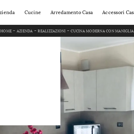
zienda
Cucine
Arredamento Casa
Accessori Cas
-
-
-
HOME
AZIENDA
REALIZZAZIONI
CUCINA MODERNA CON MANIGLIA