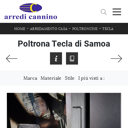
-
-
-
HOME
ARREDAMENTO CASA
POLTRONCINE
TECLA
Poltrona Tecla di Samoa
Marca
Materiale
Stile
I più visti a :