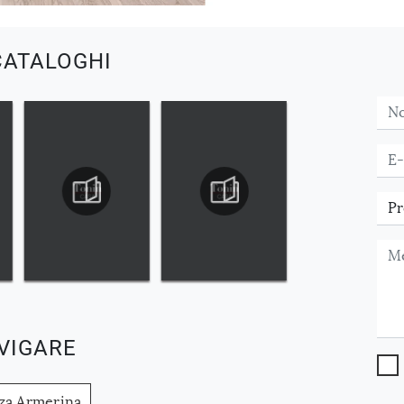
CATALOGHI
VIGARE
zza Armerina