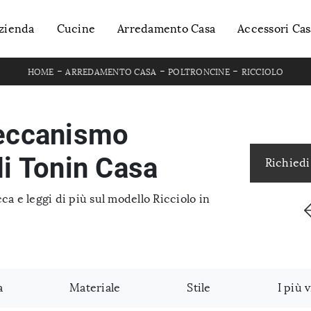
zienda
Cucine
Arredamento Casa
Accessori Cas
-
-
-
HOME
ARREDAMENTO CASA
POLTRONCINE
RICCIOLO
meccanismo
di Tonin Casa
Richiedi
ca e leggi di più sul modello Ricciolo in
a
Materiale
Stile
I più v