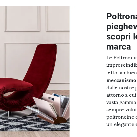
Poltron
pieghev
scopri l
marca
Le Poltronci
imprescindibi
letto, ambie
meccanismo p
dalle nostre 
attorno a cui
vasta gamma d
sempre volut
poltroncine e
un elegante e