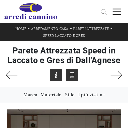
-
-
-
HOME
ARREDAMENTO CASA
PARETI ATTREZZATE
SPEED LACCATO E GRES
Parete Attrezzata Speed in
Laccato e Gres di Dall'Agnese
Marca
Materiale
Stile
I più visti a :