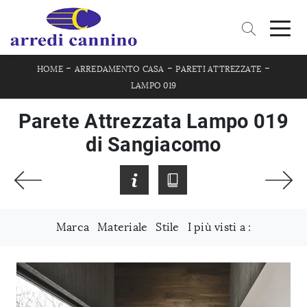
-
-
-
HOME
ARREDAMENTO CASA
PARETI ATTREZZATE
LAMPO 019
Parete Attrezzata Lampo 019
di Sangiacomo
Marca
Materiale
Stile
I più visti a :