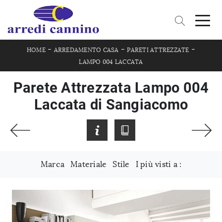
-
-
-
HOME
ARREDAMENTO CASA
PARETI ATTREZZATE
LAMPO 004 LACCATA
Parete Attrezzata Lampo 004
Laccata di Sangiacomo
Marca
Materiale
Stile
I più visti a :