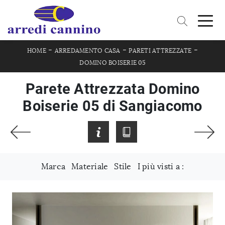
-
-
-
HOME
ARREDAMENTO CASA
PARETI ATTREZZATE
DOMINO BOISERIE 05
Parete Attrezzata Domino
Boiserie 05 di Sangiacomo
Marca
Materiale
Stile
I più visti a :