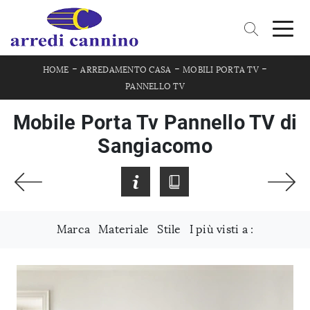
-
-
-
HOME
ARREDAMENTO CASA
MOBILI PORTA TV
PANNELLO TV
Mobile Porta Tv Pannello TV di
Sangiacomo
Marca
Materiale
Stile
I più visti a :